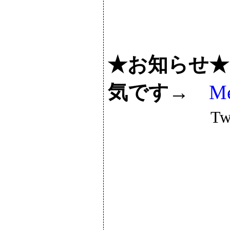
★お知らせ★ 
気です→
Me
T