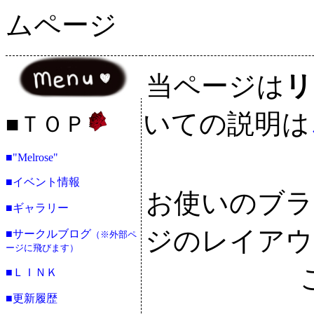
ムページ
当ページは
リ
いての説明は
■ＴＯＰ
■"Melrose"
■イベント情報
お使いのブラ
■ギャラリー
ジのレイアウ
■サークルブログ
（※外部ペ
ージに飛びます）
■ＬＩＮＫ
■更新履歴