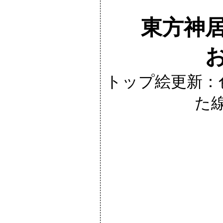
東方神
トップ絵更新：
た